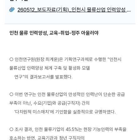
260512_보도자료(기획)_인천시 물류산업 인력양성 체계 구축 및 활성화 모델 연구_강동준.hwp
인천 물류 인력양성, 교육-취업-정주 아울러야
○ 인천연구원(원장 최계운)은 기획연구과제로 수행한 “인천시
물류산업 인력양성 체계 구축 및 활성화 모델
연구”의 결과보고서를 발표했다.
○ 이번 연구는 인천 물류산업의 만성적인 인력난이 단순한 공급
부족이 아닌, 수요(기업)와 공급(구직자) 간의
‘다차원적 미스매치’에 기인함을 실증적으로 규명하였다.
○ 조사 결과, 인천 물류기업의 45.5%는 현장 기능인력의 부족을
호소하는 반면, 교육기관과 청년 구직자의