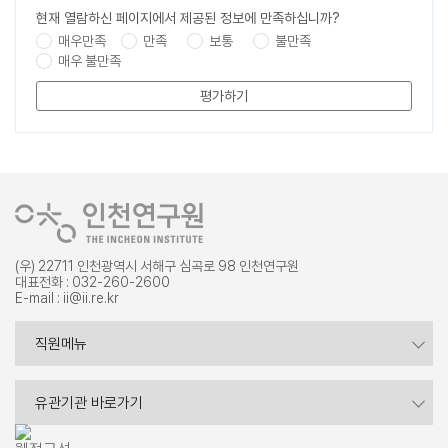
현재 열람하신 페이지에서 제공된 정보에 만족하십니까?
매우만족
만족
보통
불만족
매우 불만족
평가하기
(우) 22711 인천광역시 서해구 심곡로 98 인천연구원
대표전화 : 032-260-2600
E-mail : ii@ii.re.kr
증명서 발급
직원메뉴
내부포털
시도연구원
유관기관 바로가기
웹 메일
인천 주요 기관