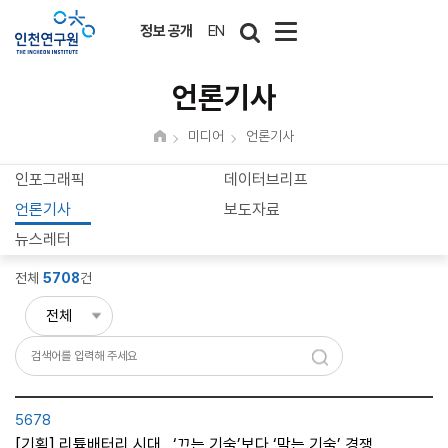
정보 공개
EN
언론기사
미디어
언론기사
인포그래픽
데이터브리프
언론기사
보도자료
뉴스레터
전체
5708
건
5678
[기획] 리튬배터리 시대…‘끄는 기술’보다 ‘막는 기술’ 경쟁