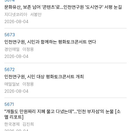
5674
문화유산, 보존 넘어 '콘텐츠'로…인천연구원 '도시연구' 서평 눈길
지디넷코리아
서봉만
2026-08-04
5673
인천연구원, 시민과 함께하는 평화토크콘서트 연다
경인매일
이정용
2026-08-04
5672
인천연구원, 시민 대상 평화토크콘서트 개최
매일일보
이정용
2026-08-04
5671
"개들도 만원짜리 지폐 물고 다녔는데"…'인천 부자섬'의 눈물 [소
멸 리포트]
한국경제
김진희