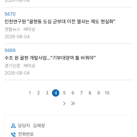
2026-08-04
5670
인천연구원 "귤현동 도심 군부대 이전 열쇠는 제도 현실화"
연합뉴스
배덕상
2026-08-04
5669
수조 원 귤현 개발사업…“기부대양여 틀 바꿔야”
경기신문
배덕상
2026-08-04
1
2
3
4
5
6
7
8
9
10
담당자
김예정
전화번호