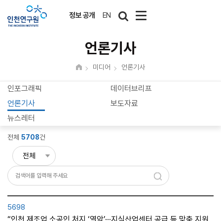
정보 공개
EN
언론기사
미디어
언론기사
인포그래픽
데이터브리프
언론기사
보도자료
뉴스레터
전체
5708
건
5698
“인천 제조업 소공인 처지 ‘열악’···지식산업센터 공급 등 맞춤 지원