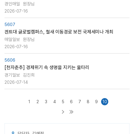
경인매일
원장님
2026-07-16
5607
겐트대 글로벌캠퍼스, 철새 이동경로 보전 국제세미나 개최
매일일보
원장님
2026-07-16
5606
[천자춘추] 경제위기 속 생명을 지키는 울타리
경기일보
김진희
2026-07-14
1
2
3
4
5
6
7
8
9
10
담당자
김예정