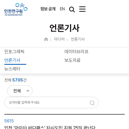
정보 공개
EN
언론기사
미디어
언론기사
인포그래픽
데이터브리프
언론기사
보도자료
뉴스레터
전체
5705
건
5615
인천 ‘아이(i) 바다패스’ 타시도민 지원 25일 끝난다