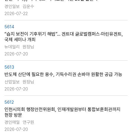
경인일보
김운수
2026-07-22
5614
“습지 보전이 기후위기 해법”… 겐트대 글로벌캠퍼스·마린유겐트,
국제 세미나 개최
뉴데일리
원장님
2026-07-20
5613
반도체 산단에 필요한 용수, 기득수리권 손봐야 원활한 공급 가능
산업일보
원장님
2026-07-20
5612
인천시의회 행정안전위원회, 인재개발원부터 통합보훈회관까지
현장 방문
경인매일
연구원
2026-07-20