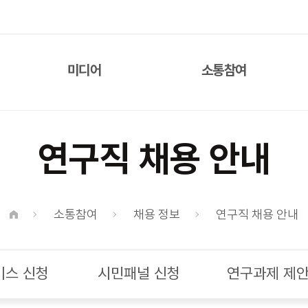
미디어
소통참여
인포그래픽
공지 사항
연구직 채용 안내
데이터브리프
채용 정보
언론기사
메일링서비스 신청
보도자료
시민패널 신청
소통참여
채용 정보
연구직 채용 안내
뉴스레터
연구과제 제안
질의응답
비스 신청
시민패널 신청
연구과제 제
FAQ