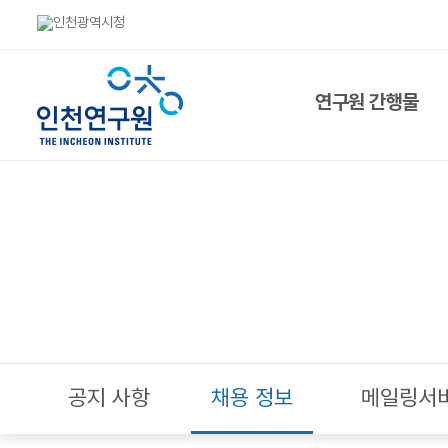
연구원 간행물
연구보고서
이슈브리프
도시연구
인천경제동향
한중DB
발간물
공지 사항
채용 정보
메일링서
행사자료집