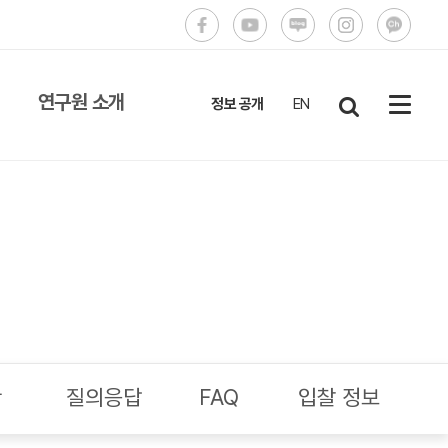
연구원 소개
정보 공개
EN
설립목적과 비전
원장
연혁
조직도
직원 연락처
CI 소개
안
질의응답
FAQ
입찰 정보
오시는 길