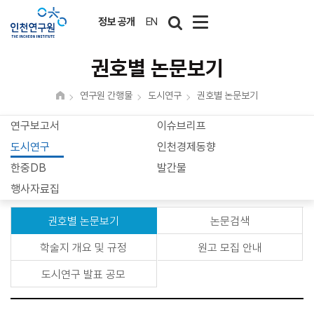
정보 공개
EN
권호별 논문보기
연구원 간행물
도시연구
권호별 논문보기
연구보고서
이슈브리프
도시연구
인천경제동향
한중DB
발간물
행사자료집
권호별 논문보기
논문검색
학술지 개요 및 규정
원고 모집 안내
도시연구 발표 공모