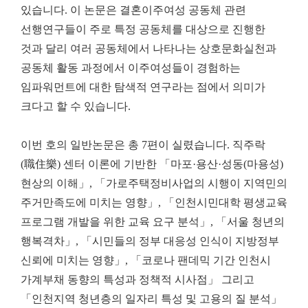
있습니다
.
이 논문은 결혼이주여성 공동체 관련
선행연구들이 주로 특정 공동체를 대상으로 진행한
것과 달리 여러 공동체에서 나타나는 상호문화실천과
공동체 활동 과정에서 이주여성들이 경험
하는
임파워먼트에 대한 탐색적 연구라는 점에서 의미가
크다고 할 수 있습니다
.
이번 호의 일반논문은 총
7
편이 실렸습니다
.
직주락
(
職住樂
)
센터 이론에 기반한
「
마포
·
용산
·
성동
(
마용성
)
현상의 이해
」
,
「
가로주택정비사업의 시행이 지역민의
주거만족도에 미치는 영향
」
,
「
인천시민대학 평생교육
프로그램 개발을 위한 교육 요구 분석
」
,
「
서울 청년의
행복격차
」
,
「
시민들의 정부 대응성 인식이 지방정부
신뢰에 미치는 영향
」
,
「
코로나 팬데믹 기간 인천시
가계부채 동향의 특성과 정책적 시사점
」
그리고
「
인천지역 청년층의 일자리 특성 및 고용의 질 분석
」