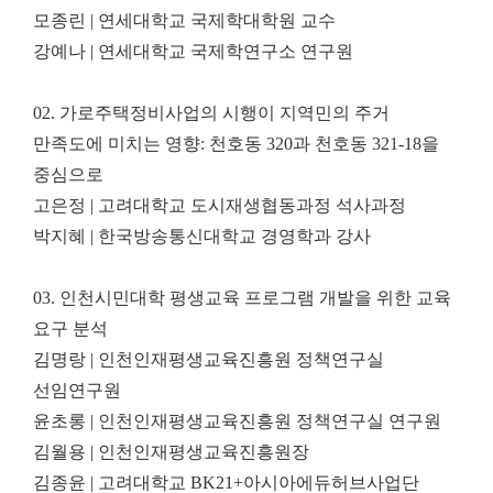
모종린
|
연세대학교 국제학대학원 교수
강예나
|
연세대학교 국제학연구소 연구원
02.
가로주택정비사업의 시행이 지역민의 주거
만족도에 미치는 영향
:
천호동
320
과 천호동
321-18
을
중심으로
고은정
|
고려대학교 도시재생협동과정 석사과정
박지혜
|
한국방송통신대학교 경영학과 강사
03.
인천시민대학 평생교육 프로그램 개발을 위한 교육
요구 분석
김명랑
|
인천인재평생교육진흥원 정책연구실
선임연구원
윤초롱
|
인천인재평생교육진흥원 정책연구실 연구원
김월용
|
인천인재평생교육진흥원장
김종윤
|
고려대학교
BK21+
아시아에듀허브사업단