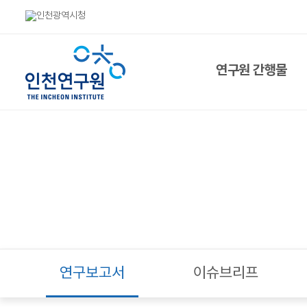
연구원 간행물
연구보고서
이슈브리프
도시연구
인천경제동향
한중DB
발간물
연구보고서
이슈브리프
행사자료집