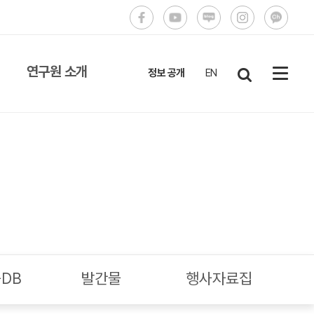
연구원 소개
정보 공개
EN
설립목적과 비전
원장
연혁
조직도
직원 연락처
CI 소개
DB
발간물
행사자료집
오시는 길