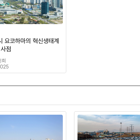
시 요코하마의 혁신생태계
시사점
진희
025