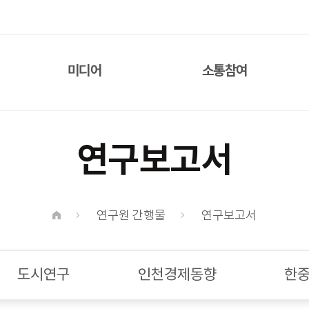
미디어
소통참여
인포그래픽
공지 사항
연구보고서
데이터브리프
채용 정보
언론기사
메일링서비스 신청
보도자료
시민패널 신청
연구원 간행물
연구보고서
뉴스레터
연구과제 제안
질의응답
도시연구
인천경제동향
한중
FAQ