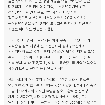
높은 수요(39.1%)인 일 경험 제공을 핵심으로 한다. 일반
미취업자를 위한 PBL형 인턴십, 구직단념청년을 위한
전략산업 교육 연계 프로그램, 재직자 대상 심화
직무교육으로 세분화된 인천형 인턴십 2.0을 도입하며,
구직단념청년을 위한 갭이어 프로그램과 재직자 자산 형성
지원을 확대하는 방안을 포함한다.
둘째, X세대 경력 재도약 지원 체계 구축이다. 40대 조기
퇴직층을 정책 대상에 신규 편입하여 생애경력설계의
사각지대 해소를 목표로 한다. 74.5%에 달하는 디지털 교육
수요에 대응하여 디지털 전환 아카데미를 신설하고, 성별
선호 분야(남성: 공공/금융, 여성: 교육/복지)를 반영한 맞춤형
재취업 트랙을 운영하는 방안을 제시한다.
셋째, 세대 간 연계 통합 전략이다. 분절된 세대별 정책을
연결하여 정책 효과를 제고하는 것을 지향한다. X세대의 숙련
기술과 MZ세대의 디지털 역량을 상호 교환하는 멘토링
체계를 구축하고, 세대 융합형 창업팀을 발굴하며, 모든
일자리 정책 데이터를 통합 관리하는 인천 JobMap 플랫폼을