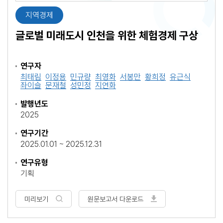
지역경제
글로벌 미래도시 인천을 위한 체험경제 구상
연구자
최태림
이정용
민규량
최영화
서봉만
황희정
유근식
좌이슬
문재철
성민정
지연화
발행년도
2025
연구기간
2025.01.01 ~ 2025.12.31
연구유형
기획
미리보기
원문보고서 다운로드